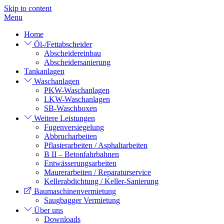
Skip to content
Menu
Home
Öl-/Fettabscheider
Abscheidereinbau
Abscheidersanierung
Tankanlagen
Waschanlagen
PKW-Waschanlagen
LKW-Waschanlagen
SB-Waschboxen
Weitere Leistungen
Fugenversiegelung
Abbrucharbeiten
Pflasterarbeiten / Asphaltarbeiten
B II – Betonfahrbahnen
Entwässerungsarbeiten
Maurerarbeiten / Reparaturservice
Kellerabdichtung / Keller-Sanierung
Baumaschinenvermietung
Saugbagger Vermietung
Über uns
Downloads