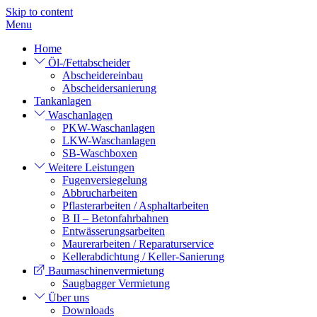
Skip to content
Menu
Home
Öl-/Fettabscheider
Abscheidereinbau
Abscheidersanierung
Tankanlagen
Waschanlagen
PKW-Waschanlagen
LKW-Waschanlagen
SB-Waschboxen
Weitere Leistungen
Fugenversiegelung
Abbrucharbeiten
Pflasterarbeiten / Asphaltarbeiten
B II – Betonfahrbahnen
Entwässerungsarbeiten
Maurerarbeiten / Reparaturservice
Kellerabdichtung / Keller-Sanierung
Baumaschinenvermietung
Saugbagger Vermietung
Über uns
Downloads